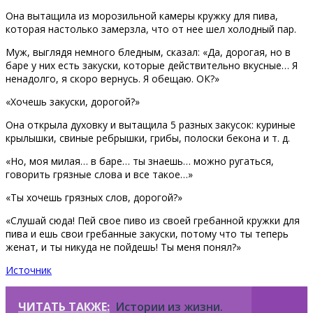
Она вытащила из морозильной камеры кружку для пива,
которая настолько замерзла, что от нее шел холодный пар.
Муж, выглядя немного бледным, сказал: «Да, дорогая, но в
баре у них есть закуски, которые действительно вкусные… Я
ненадолго, я скоро вернусь. Я обещаю. ОК?»
«Хочешь закуски, дорогой?»
Она открыла духовку и вытащила 5 разных закусок: куриные
крылышки, свиные ребрышки, грибы, полоски бекона и т. д.
«Но, моя милая… в баре… ты знаешь… можно ругаться,
говорить грязные слова и все такое…»
«Ты хочешь грязных слов, дорогой?»
«Слушай сюда! Пей свое пиво из своей гребанной кружки для
пива и ешь свои гребанные закуски, потому что ты теперь
женат, и ты никуда не пойдешь! Ты меня понял?»
Источник
ЧИТАТЬ ТАКЖЕ:
Истории из жизни.