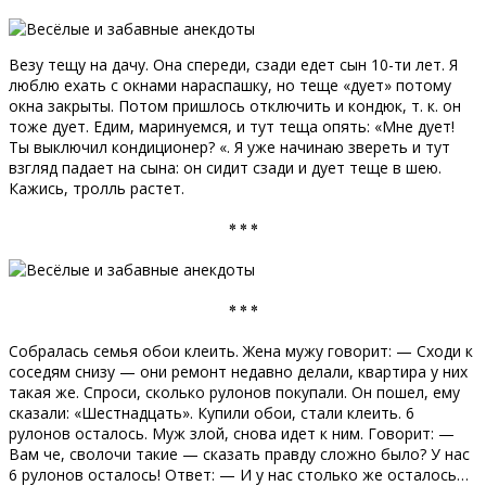
Везу тещу на дачу. Она спереди, сзади едет сын 10-ти лет. Я
люблю ехать с окнами нараспашку, но теще «дует» потому
окна закрыты. Потом пришлось отключить и кондюк, т. к. он
тоже дует. Едим, маринуемся, и тут теща опять: «Мне дует!
Ты выключил кондиционер? «. Я уже начинаю звереть и тут
взгляд падает на сына: он сидит сзади и дует теще в шею.
Кажись, тролль растет.
* * *
* * *
Собралась семья обои клеить. Жена мужу говорит: — Сходи к
соседям снизу — они ремонт недавно делали, квартира у них
такая же. Спроси, сколько рулонов покупали. Он пошел, ему
сказали: «Шестнадцать». Купили обои, стали клеить. 6
рулонов осталось. Муж злой, снова идет к ним. Говорит: —
Вам че, сволочи такие — сказать правду сложно было? У нас
6 рулонов осталось! Ответ: — И у нас столько же осталось…