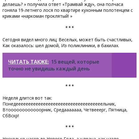
делаешь? » получила ответ «Трамвай жду», она полчаса
гоняла 19-летнего лося по квартире кухонным полотенцем с
криками «наркоман проклятый! »
* * *
Сегодня видел много лиц: Веселых, может быть счастливых,
Как оказалось: шел домой, Из поликлиники, в бахилах.
ЧИТАТЬ ТАКЖЕ:
15 вещей, которые
точно не увидишь каждый день
* * *
Неделя длится вот так:
Понедееееееееееееееееееееееееееееееееееельник,
Втоооооооооооорник, Средааааааа, Четвееерг, Пятница,
СбВскр!
* * *
Несколько часов до Нового Года, а у врача, как назло,