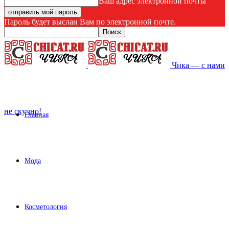
Ваш адрес электронной почты
Пароль будет выслан Вам по электронной почте.
Чика — с нами
не скучно!
Главная
Мода
Косметология