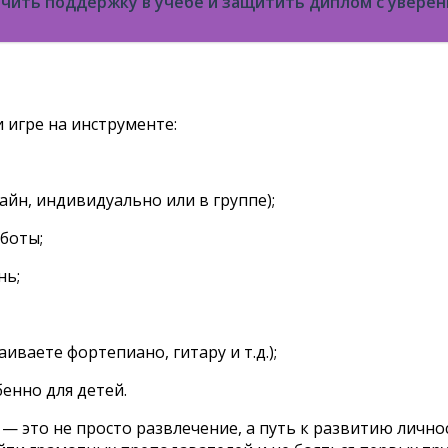
учить поддержку в учёбе и защитить диплом с увере
 игре на инструменте:
йн, индивидуально или в группе);
боты;
нь;
иваете фортепиано, гитару и т.д.);
енно для детей.
 — это не просто развлечение, а путь к развитию личн