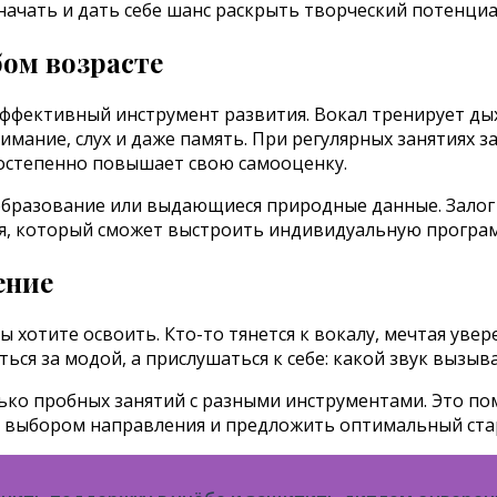
начать и дать себе шанс раскрыть творческий потенциа
бом возрасте
эффективный инструмент развития. Вокал тренирует дых
имание, слух и даже память. При регулярных занятиях 
 постепенно повышает свою самооценку.
разование или выдающиеся природные данные. Залог ус
я, который сможет выстроить индивидуальную програ
ение
 хотите освоить. Кто-то тянется к вокалу, мечтая увер
ться за модой, а прислушаться к себе: какой звук вызыв
лько пробных занятий с разными инструментами. Это по
с выбором направления и предложить оптимальный ста