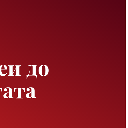
еи до
тата