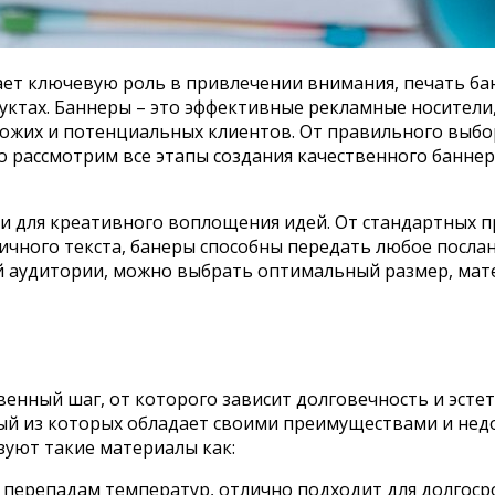
ает ключевую роль в привлечении внимания, печать ба
уктах. Баннеры – это эффективные рекламные носители,
ожих и потенциальных клиентов. От правильного выбор
 рассмотрим все этапы создания качественного баннера
и для креативного воплощения идей. От стандартных 
ичного текста, банеры способны передать любое посла
й аудитории, можно выбрать оптимальный размер, мате
венный шаг, от которого зависит долговечность и эсте
й из которых обладает своими преимуществами и недо
зуют такие материалы как:
к перепадам температур, отлично подходит для долгоср