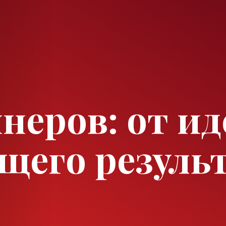
неров: от ид
щего резуль