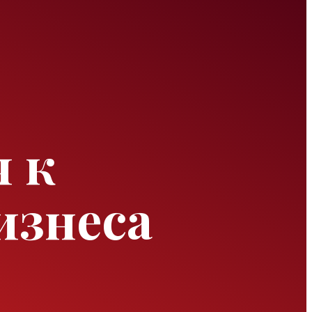
 к
изнеса