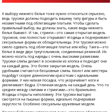
К выбору нижнего белья тоже нужно относиться серьезно,
ведь трусики должны подходить вашему типу фигуры и быть
незаметными под облегающим платьем. Чтобы сделать
правильный выбор, вы должны знать, какие виды нижнего
белья бывают. И так, стринги—это самая открытая модель
трусиков, они полностью открывают ягодицы и подчеркивают
сексуальные формы их обладательницы. Эти трусики можно
смело одевать под облегающее платье или юбку. Танга—это
белье в виде двух треугольников, соединенных резинкой. Их
можно носить под наряды с очень высокими размезами.
Трусики-слипы делают в основном из хлопка и подходят они
на каждый день. Это более закрытая модель. Очень
удобными считаются бесшовные слипы. Кюлот или хипстеры
подойдут скорее длинноногим красоткам с идеальными
формами. У них низкая посадка, что укорачивает ноги и
увеличивает бедра. Отличная модель на каждый день. Что-то
среднее между слипами и стрингами—это бразильяно.
Ягодицы открыты наполовину. Эти трусики выгодно
смотрятся на пышных формах, идеально подчеркивая
округлости. Особенно сексуальны кружевные модели.