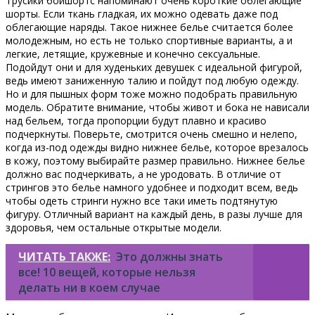
Трусики бойшортс напоминают очень короткие облегающие
шорты. Если ткань гладкая, их можно одевать даже под
облегающие наряды. Такое нижнее белье считается более
молодежным, но есть не только спортивные варианты, а и
легкие, летящие, кружевные и конечно сексуальные.
Подойдут они и для худеньких девушек с идеальной фигурой,
ведь имеют заниженную талию и пойдут под любую одежду.
Но и для пышных форм тоже можно подобрать правильную
модель. Обратите внимание, чтобы живот и бока не нависали
над бельем, тогда пропорции будут плавно и красиво
подчеркнуты. Поверьте, смотрится очень смешно и нелепо,
когда из-под одежды видно нижнее белье, которое врезалось
в кожу, поэтому выбирайте размер правильно. Нижнее белье
должно вас подчеркивать, а не уродовать. В отличие от
стрингов это белье намного удобнее и подходит всем, ведь
чтобы одеть стринги нужно все таки иметь подтянутую
фигуру. Отличный вариант на каждый день, в разы лучше для
здоровья, чем остальные открытые модели.
ЧИТАТЬ ТАКЖЕ:
Это должны знать
все! 10 вещей, которые нельзя
делать ни в коем случае