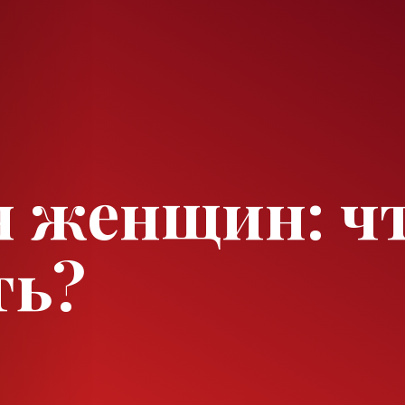
 женщин: чт
ть?