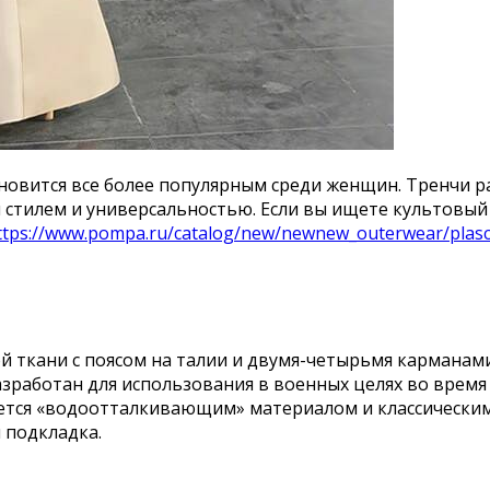
ановится все более популярным среди женщин. Тренчи р
стилем и универсальностью. Если вы ищете культовый 
ttps://www.pompa.ru/catalog/new/newnew_outerwear/plasch
й ткани с поясом на талии и двумя-четырьмя карманами
азработан для использования в военных целях во время
ется «водоотталкивающим» материалом и классическими
я подкладка.