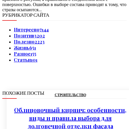
поверхностью. Ошибки в выборе состава приводят к тому, что
стразы осыпаются...
РУБРИКАТОР САЙТА
Интересно
7144
Позитив
3202
Полезно
2223
Жизнь
651
Разное
155
Статьи
101
ПОХОЖИЕ ПОСТЫ
СТРОИТЕЛЬСТВО
Облицовочный кирпич: особенности,
виды и правила выбора для
долговечной отделки фасада