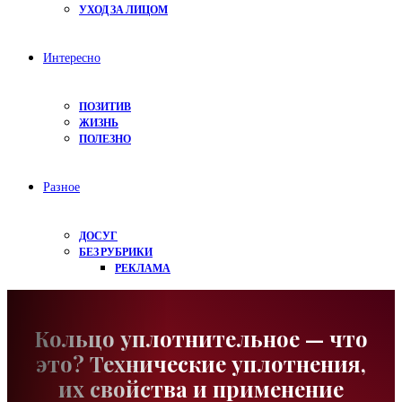
УХОД ЗА ЛИЦОМ
Интересно
ПОЗИТИВ
ЖИЗНЬ
ПОЛЕЗНО
Разное
ДОСУГ
БЕЗ РУБРИКИ
РЕКЛАМА
Кольцо уплотнительное — что
это? Технические уплотнения,
их свойства и применение