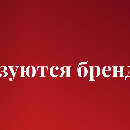
ьзуются бре