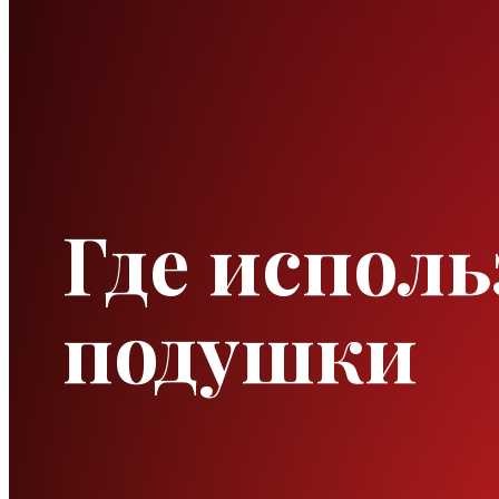
Где испол
подушки