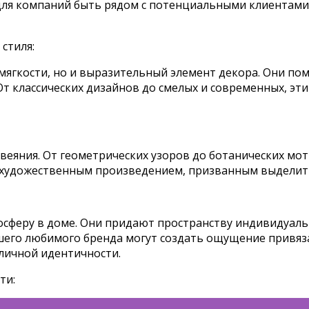
 для компаний быть рядом с потенциальными клиентами
стиля:
ягкости, но и выразительный элемент декора. Они по
 От классических дизайнов до смелых и современных, э
яния. От геометрических узоров до ботанических моти
 художественным произведением, призванным выделить
сферу в доме. Они придают пространству индивидуальн
шего любимого бренда могут создать ощущение привязан
личной идентичности.
ти: