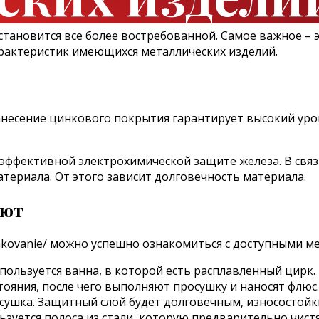
ановится все более востребованной. Самое важное – 
рактеристик имеющихся металлических изделий.
анесение цинкового покрытия гарантирует высокий ур
эффективной электрохимической защите железа. В связ
атериала. От этого зависит долговечность материала.
уют
tsinkovanie/ можно успешно ознакомиться с доступными 
пользуется ванна, в которой есть расплавленный цир
тояния, после чего выполняют просушку и наносят флюс
ушка. Защитный слой будет долговечным, износостойк
уется полоса из стали, которую предварительно чистя