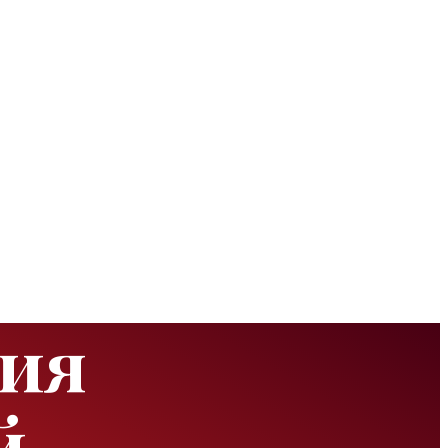
ния
й