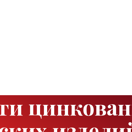
ти цинкова
ских издели