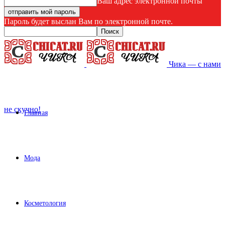
Ваш адрес электронной почты
Пароль будет выслан Вам по электронной почте.
Чика — с нами
не скучно!
Главная
Мода
Косметология