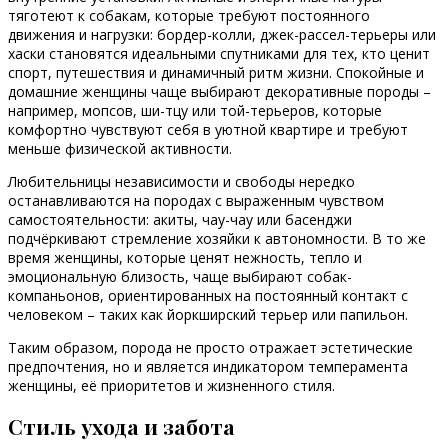
тяготеют к собакам, которые требуют постоянного
движения и нагрузки: бордер-колли, джек-рассел-терьеры или
хаски становятся идеальными спутниками для тех, кто ценит
спорт, путешествия и динамичный ритм жизни. Спокойные и
домашние женщины чаще выбирают декоративные породы –
например, мопсов, ши-тцу или той-терьеров, которые
комфортно чувствуют себя в уютной квартире и требуют
меньше физической активности.
Любительницы независимости и свободы нередко
останавливаются на породах с выраженным чувством
самостоятельности: акиты, чау-чау или басенджи
подчёркивают стремление хозяйки к автономности. В то же
время женщины, которые ценят нежность, тепло и
эмоциональную близость, чаще выбирают собак-
компаньонов, ориентированных на постоянный контакт с
человеком – таких как йоркширский терьер или папильон.
Таким образом, порода не просто отражает эстетические
предпочтения, но и является индикатором темперамента
женщины, её приоритетов и жизненного стиля.
Стиль ухода и забота