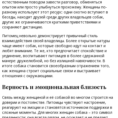
естественным поводом завести разговор, обменяться
опытом или просто улыбнуться прохожему. Женщины по-
разному используют этот ресурс: одни охотно вступают в
беседы, находят друзей среди других владельцев собак,
другие же ограничиваются краткими приветствиями и
сохраняют дистанцию.
Питомец невольно демонстрирует привычный стиль
взаимодействия своей владелицы. Более открытые натуры
чаще имеют собак, которые свободно идут на контакт и
любят внимание. Те же, кто предпочитает спокойствие и
уединение, воспитывают питомцев в более сдержанной
манере: дружелюбной, но без излишней навязчивости. В
итоге собака становится своеобразным отражением того,
как женщина строит социальные связи и выстраивает
отношения с окружающими.
Верность и эмоциональная близость
Связь между женщиной и её собакой во многом строится на
доверии и постоянстве. Питомцы чувствуют настроение,
реагируют на эмоции и становятся источником поддержки в
сложные моменты. Для многих женщин собака – это символ
преданности: она всегда рядом, не осуждает и не предает.