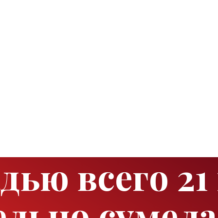
ью всего 21
льно сумела