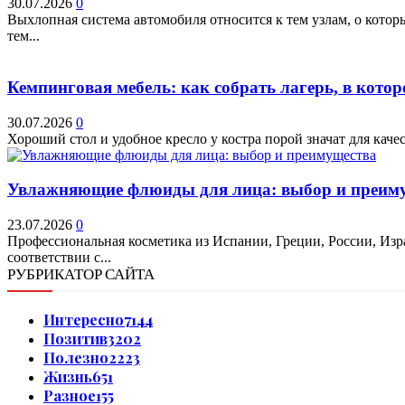
30.07.2026
0
Выхлопная система автомобиля относится к тем узлам, о кото
тем...
Кемпинговая мебель: как собрать лагерь, в котор
30.07.2026
0
Хороший стол и удобное кресло у костра порой значат для качес
Увлажняющие флюиды для лица: выбор и преим
23.07.2026
0
Профессиональная косметика из Испании, Греции, России, Изр
соответствии с...
РУБРИКАТОР САЙТА
Интересно
7144
Позитив
3202
Полезно
2223
Жизнь
651
Разное
155