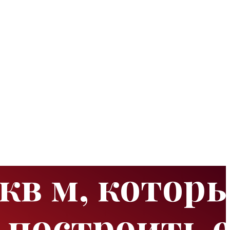
 кв м, котор
 построить е