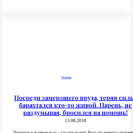
Полезно
Посреди замерзшего пруда, теряя сил
барахтался кто-то живой. Парень, не
раздумывая, бросился на помощь!
13.08.2018
Прыгнуть в ледяную воду – тот еще подвиг. Ведь это чревато серьёзн