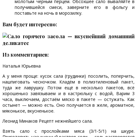
молотым черным перцем. Обсохшее сало вываляйте в
получившейся смеси, заверните его в фольгу и
поставьте на ночь в морозилку.
Вам будет интересно:
Из комментариев:
Наталья Юрьевна
А у меня проще: кусок сала (грудинки) посолить, поперчить,
нашпиговать чесночком. Кладём в полиэтиленовый пакет,
туда же лаврушку. Потом ещё в несколько пакетов, всё
хорошенько завязываем и в кастрюльку с водой, Варим 3
часа, выключаем, достаём мяско в пакете — остужать. Как
остынет — можно есть. Оно получается в желе, ароматное,
мяконькое, вкусненькое.
Леонид Минаков Рецепт нежнейшего сала.
Взять сало с прослойками мяса (3/1-5/1) на шкуре.
Приготовить насыщенный раствор соли — соль растворяется