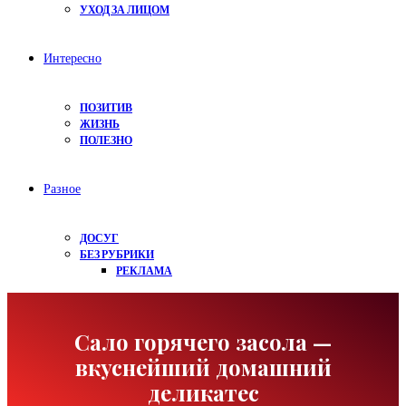
УХОД ЗА ЛИЦОМ
Интересно
ПОЗИТИВ
ЖИЗНЬ
ПОЛЕЗНО
Разное
ДОСУГ
БЕЗ РУБРИКИ
РЕКЛАМА
Сало горячего засола —
вкуснейший домашний
деликатеc