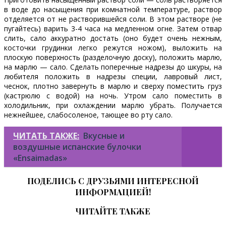
в воде до насыщения при комнатной температуре, раствор
отделяется от не растворившейся соли. В этом растворе (не
пугайтесь) варить 3-4 часа на медленном огне. Затем отвар
слить, сало аккуратно достать (оно будет очень нежным,
косточки грудинки легко режутся ножом), выложить на
плоскую поверхность (разделочную доску), положить марлю,
на марлю — сало. Сделать поперечные надрезы до шкуры, на
любителя положить в надрезы специи, лавровый лист,
чеснок, плотно завернуть в марлю и сверху поместить груз
(кастрюлю с водой) на ночь. Утром сало поместить в
холодильник, при охлаждении марлю убрать. Получается
нежнейшее, слабосоленое, тающее во рту сало.
ЧИТАТЬ ТАКЖЕ:
Вкусные и
воздушные испанские булочки
«Ensaimadas»
ПОДЕЛИСЬ С ДРУЗЬЯМИ ИНТЕРЕСНОЙ
ИНФОРМАЦИЕЙ!
ЧИТАЙТЕ ТАКЖЕ