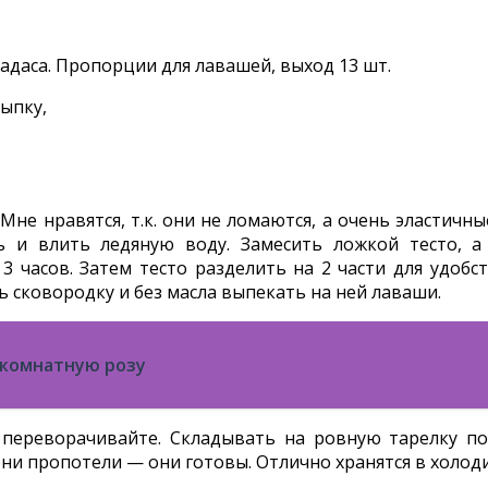
адаса. Пропорции для лавашей, выход 13 шт.
сыпку,
не нравятся, т.к. они не ломаются, а очень эластичные
ль и влить ледяную воду. Замесить ложкой тесто,
часов. Затем тесто разделить на 2 части для удобст
ь сковородку и без масла выпекать на ней лаваши.
 комнатную розу
 переворачивайте. Складывать на ровную тарелку по 
и пропотели — они готовы. Отлично хранятся в холоди