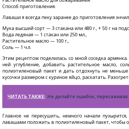
Способ приготовления.
Лаваши я всегда пеку заранее до приготовления энчил
Мука высший сорт — 3 стакана или 480 г., + 50 г на под
Вода ледяная — 1 стакан или 250 мл.,
Растительное масло — 100 г.,
Соль — 1 ч.л.
Этим рецептом поделилась со мной соседка армянка. М
ней углубление, добавить растительное масло, со
полиэтиленовый пакет и дать отдохнуть не меньше 3 
кусочки размером с куриное яйцо, раскатать. Разогрет
ЧИТАТЬ ТАКЖЕ:
Не делайте ошибок, пересаживая
Главное не пересушить, немного начали пузырится,
лавашами положить в полиэтиленовый пакет, чтобы он