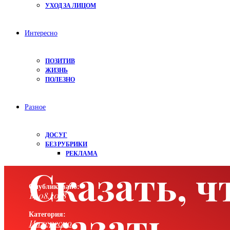
УХОД ЗА ЛИЦОМ
Интересно
ПОЗИТИВ
ЖИЗНЬ
ПОЛЕЗНО
Разное
ДОСУГ
БЕЗ РУБРИКИ
РЕКЛАМА
Сказать, ч
Опубликовано:
14.08.2018
сказать…
Категория:
Интересно