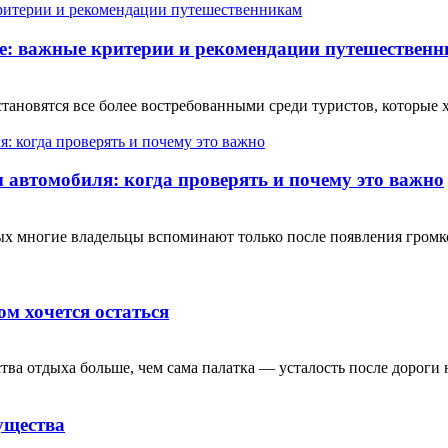
е: важные критерии и рекомендации путешествен
ановятся все более востребованными среди туристов, которые 
автомобиля: когда проверять и почему это важно
рых многие владельцы вспоминают только после появления гром
ом хочется остаться
тва отдыха больше, чем сама палатка — усталость после дороги н
ущества