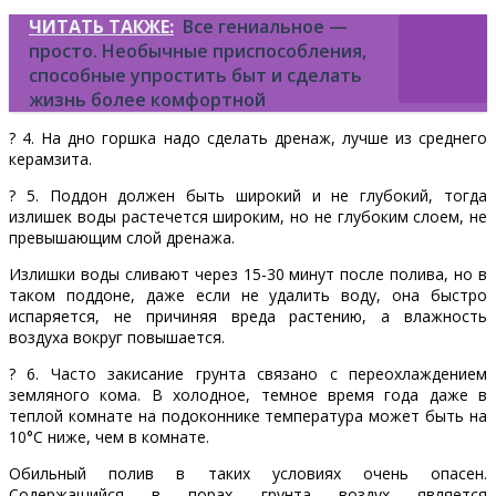
ЧИТАТЬ ТАКЖЕ:
Все гениальное —
просто. Необычные приспособления,
способные упростить быт и сделать
жизнь более комфортной
? 4. На дно горшка надо сделать дренаж, лучше из среднего
керамзита.
? 5. Поддон должен быть широкий и не глубокий, тогда
излишек воды растечется широким, но не глубоким слоем, не
превышающим слой дренажа.
Излишки воды сливают через 15-30 минут после полива, но в
таком поддоне, даже если не удалить воду, она быстро
испаряется, не причиняя вреда растению, а влажность
воздуха вокруг повышается.
? 6. Часто закисание грунта связано с переохлаждением
земляного кома. В холодное, темное время года даже в
теплой комнате на подоконнике температура может быть на
10°С ниже, чем в комнате.
Обильный полив в таких условиях очень опасен.
Содержащийся в порах грунта воздух является