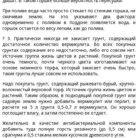
дышат. В таком горшке больше вероятность пересушки.
При поливе вода часто просто стекает по стенкам горшка, не
смачивая землю. На это указывают два фактора:
одновременно с поливом в поддоне появляется вода, и
горшок остается по весу легким, как до полива.
? 3. Практически никогда не закисает грунт, содержащий
достаточное количество вермикулита. Во всех покупных
грунтах содержание его недостаточно, либо его совсем нет.
Источник группа жизнь цветов и растений. Покупной грунт
очень темного, почти черного цвета изготавливают на
основе низинного торфа, который закисает очень быстро,
такие грунты лучше совсем не использовать.
Надо покупать грунт, содержащий рыжевато-бурый, крупно-
волокнистый верховой торф. Источник группа жизнь цветов и
растений. Таким образом, в подходящий покупной грунт или
садовую землю нужно добавить вермикулит или перлит, в
расчете на 5 л грунта 0,5-0,7 л вермикулита. Он хорошо
поглощает влагу, а затем постепенно ее отдает.
Желательно в качестве антибактериальной компоненты
добавить туда полную горсть резанного (до 0,5 см) мха
сфагнума и 0,5 стакана мелких кусочков древесного угля.