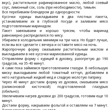
вкус), растительное рафинированное масло, любой соевый
соус, лимонный сок, соль (при необходимости), тимьян.
Все перебиваем блендером до однородности.
Кусочки курицы выкладываем в два плотных пакета,
устанавливаем их в глубокой посуде и заливаем мясо
подготовленным маринадом.
Пакет завязываем и хорошо трясем, чтобы маринад
равномерно распределился по мясу.
Убираем в холодильник минимум на три часа. Но будет лучше,
если вы все сделаете с вечера и оставите мясо на ночь.
Жаропрочную форму смазываем растительным маслом и
выкладываем в нее кусочки маринованной курицы.
Отправляем форму с курицей в духовку, разогретую до 190
градусов, на 35-40 минут.
А сами пока займемся приготовлением глазури. В небольшую
миску выкладываем любой томатный кетчуп, добавляем в
него натуральный жидкий мед и сладкую молотую паприку.
Через 40 минут достаем форму из духовки, смазываем мясо
(силиконовой кисточкой) подготовленной глазурью
(обильно).
Увеличиваем нагрев духовки до 200 градусов, готовим еще 10
минут.
Достаем форму, накрываем фольгой и оставляем на 7 минут.
Затем можно подавать на стол.