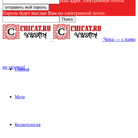
Ваш адрес электронной почты
Пароль будет выслан Вам по электронной почте.
Чика — с нами
не скучно!
Главная
Мода
Косметология