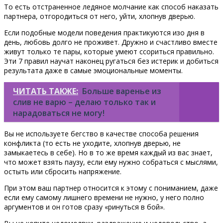
То есть отстраненное ледяное молчание как способ наказать
партнера, отгородиться от него, уйти, хлопнув дверью.
Если подобные модели поведения практикуются изо дня в
день, любовь долго не проживет. Дружно и счастливо вместе
живут только те пары, которые умеют ссориться правильно.
Эти 7 правил научат наконец ругаться без истерик и добиться
результата даже в самые эмоциональные моменты.
ЧИТАТЬ ТАКЖЕ:
Больше варенье из
слив не варю – делаю только так и
нарадоваться не могу!
Вы не используете бегство в качестве способа решения
конфликта (то есть не уходите, хлопнув дверью, не
замыкаетесь в себе). Но в то же время каждый из вас знает,
что может взять паузу, если ему нужно собраться с мыслями,
остыть или сбросить напряжение.
При этом ваш партнер относится к этому с пониманием, даже
если ему самому лишнего времени не нужно, у него полно
аргументов и он готов сразу «ринуться в бой».