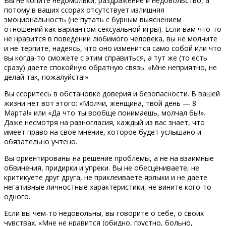
Вы не копите недомолвки, раздражение и недовольство, а
потому в ваших ссорах отсутствует излишняя
эмоциональность (не путать с бурным выяснением
отношений как вариантом сексуальной игры). Если вам что-то
не нравится в поведении любимого человека, вы не молчите
и не терпите, надеясь, что оно изменится само собой или что
вы когда-то сможете с этим справиться, а тут же (то есть
сразу) даете спокойную обратную связь: «Мне неприятно, не
делай так, пожалуйста!»
Вы ссоритесь в обстановке доверия и безопасности. В вашей
жизни нет вот этого: «Молчи, женщина, твой день — 8
Марта!» или «Да что ты вообще понимаешь, молчал бы!».
Даже несмотря на разногласия, каждый из вас знает, что
имеет право на свое мнение, которое будет услышано и
обязательно учтено.
Вы ориентированы на решение проблемы, а не на взаимные
обвинения, придирки и упреки. Вы не обесцениваете, не
критикуете друг друга, не приклеиваете ярлыки и не даете
негативные личностные характеристики, не вините кого-то
одного.
Если вы чем-то недовольны, вы говорите о себе, о своих
чувствах. «Мне не нравится (обидно, грустно, больно,