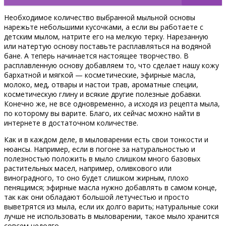
Необходимое количество выбранной мыльной основы
нарежьте небольшими кусочками, а если вы работаете с
детским мылом, натрите его на мелкую терку. Нарезанную
или натертую основу поставьте расплавляться на водяной
бане. А теперь начинается настоящее творчество. В
расплавленную основу добавляем то, что сделает нашу кожу
бархатной и мягкой — косметические, эфирные масла,
молоко, мед, отвары и настои трав, ароматные специи,
косметическую глину и всякие другие полезные добавки.
Конечно же, не все одновременно, а исходя из рецепта мыла,
по которому вы варите. Благо, их сейчас можно найти в
интернете в достаточном количестве.
Как и в каждом деле, в мыловарении есть свои тонкости и
нюансы. Например, если в погоне за натуральностью и
полезностью положить в мыло слишком много базовых
растительных масел, например, оливкового или
виноградного, то оно будет слишком жирным, плохо
пенящимся; эфирные масла нужно добавлять в самом конце,
так как они обладают большой летучестью и просто
выветрятся из мыла, если их долго варить; натуральные соки
лучше не использовать в мыловарении, такое мыло хранится
совсем недолго.