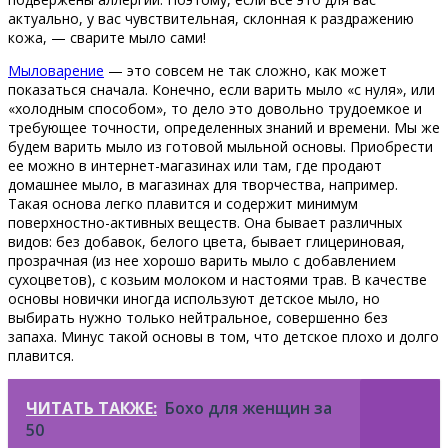
актуально, у вас чувствительная, склонная к раздражению
кожа, — сварите мыло сами!
Мыловарение
— это совсем не так сложно, как может
показаться сначала. Конечно, если варить мыло «с нуля», или
«холодным способом», то дело это довольно трудоемкое и
требующее точности, определенных знаний и времени. Мы же
будем варить мыло из готовой мыльной основы. Приобрести
ее можно в интернет-магазинах или там, где продают
домашнее мыло, в магазинах для творчества, например.
Такая основа легко плавится и содержит минимум
поверхностно-активных веществ. Она бывает различных
видов: без добавок, белого цвета, бывает глицериновая,
прозрачная (из нее хорошо варить мыло с добавлением
сухоцветов), с козьим молоком и настоями трав. В качестве
основы новички иногда используют детское мыло, но
выбирать нужно только нейтральное, совершенно без
запаха. Минус такой основы в том, что детское плохо и долго
плавится.
ЧИТАТЬ ТАКЖЕ:
Бохо для женщин за
50