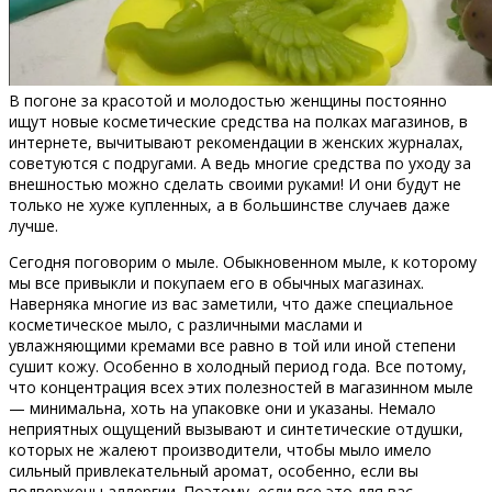
В погоне за красотой и молодостью женщины постоянно
ищут новые косметические средства на полках магазинов, в
интернете, вычитывают рекомендации в женских журналах,
советуются с подругами. А ведь многие средства по уходу за
внешностью можно сделать своими руками! И они будут не
только не хуже купленных, а в большинстве случаев даже
лучше.
Сегодня поговорим о мыле. Обыкновенном мыле, к которому
мы все привыкли и покупаем его в обычных магазинах.
Наверняка многие из вас заметили, что даже специальное
косметическое мыло, с различными маслами и
увлажняющими кремами все равно в той или иной степени
сушит кожу. Особенно в холодный период года. Все потому,
что концентрация всех этих полезностей в магазинном мыле
— минимальна, хоть на упаковке они и указаны. Немало
неприятных ощущений вызывают и синтетические отдушки,
которых не жалеют производители, чтобы мыло имело
сильный привлекательный аромат, особенно, если вы
подвержены аллергии. Поэтому, если все это для вас