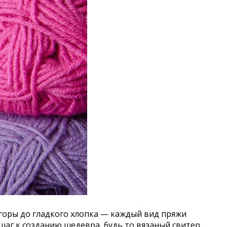
горы до гладкого хлопка — каждый вид пряжи
аг к созданию шедевра, будь то вязаный свитер,