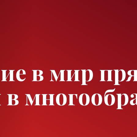
ие в мир пря
 в многообр