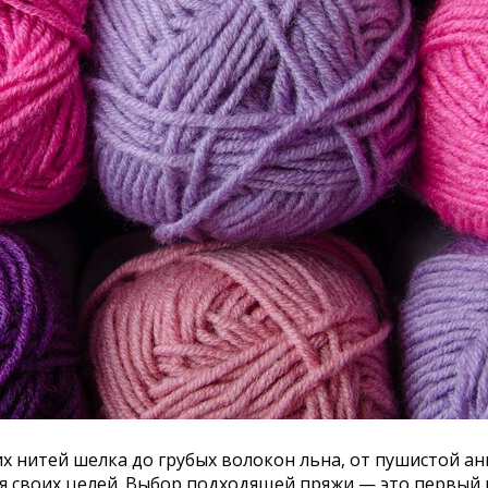
 нитей шелка до грубых волокон льна, от пушистой ан
 своих целей. Выбор подходящей пряжи — это первый ш