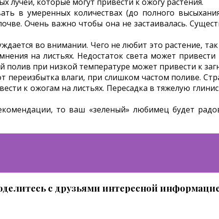
ых лучей, которые могут привести к ожогу растения.
ать в умеренных количествах (до полного высыхания
чве. Очень важно чтобы она не застаивалась. Сущест
уждается во внимании. Чего не любит это растение, та
емнения на листьях. Недостаток света может привест
 полив при низкой температуре может привести к загн
от переизбытка влаги, при слишком частом поливе. Стр
сти к ожогам на листьях. Пересадка в тяжелую глинист
комендации, то ваш «зеленый» любимец будет радов
оделитесь с друзьями интересной информацие