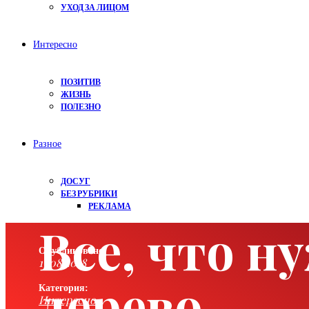
УХОД ЗА ЛИЦОМ
Интересно
ПОЗИТИВ
ЖИЗНЬ
ПОЛЕЗНО
Разное
ДОСУГ
БЕЗ РУБРИКИ
РЕКЛАМА
Все, что н
Опубликовано:
17.08.2018
дерево
Категория:
Интересно