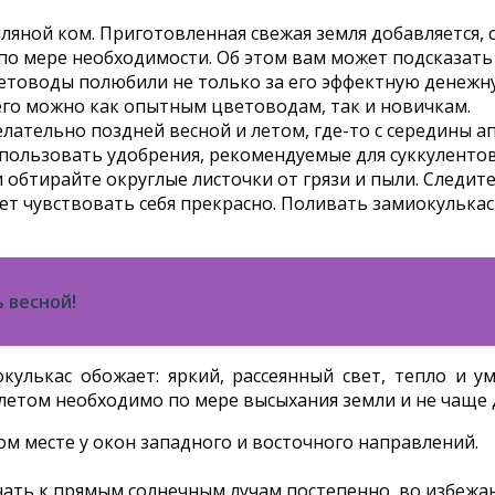
ляной ком. Приготовленная свежая земля добавляется, 
 по мере необходимости. Об этом вам может подсказат
етоводы полюбили не только за его эффектную денежну
его можно как опытным цветоводам, так и новичкам.
лательно поздней весной и летом, где-то с середины а
ользовать удобрения, рекомендуемые для суккулентов 
обтирайте округлые листочки от грязи и пыли. Следите
ет чувствовать себя прекрасно. Поливать замиокулькас
 весной!
улькас обожает: яркий, рассеянный свет, тепло и у
етом необходимо по мере высыхания земли и не чаще д
ом месте у окон западного и восточного направлений.
чать к прямым солнечным лучам постепенно, во избежа