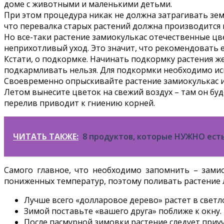
доме с животными и маленькими детьми.
При этом процедура никак не должна затрагивать зем
что перевалка старых растений должна производится
Но все-таки растение замиокулькас отечественные цв
неприхотливый уход. Это значит, что рекомендовать 
Кстати, о подкормке. Начинать подкормку растения же
подкармливать нельзя. Для подкормки необходимо исп
Своевременно опрыскивайте растение замиокулькас и 
Летом вынесите цветок на свежий воздух – там он буд
перелив приводит к гниению корней.
ЧИТАТЬ ТАКЖЕ:
8 продуктов, которые НУЖНО есть
Самого главное, что необходимо запомнить – замиок
пониженных температур, поэтому поливать растение л
Лучше всего «долларовое дерево» растет в светл
Зимой поставьте «вашего друга» поближе к окну.
После пасмурной зимовки растение следует приу