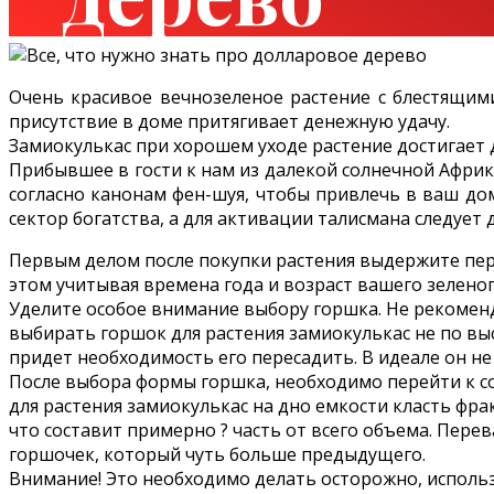
Очень красивое вечнозеленое растение с блестящими
присутствие в доме притягивает денежную удачу.
Замиокулькас при хорошем уходе растение достигает до
Прибывшее в гости к нам из далекой солнечной Африк
согласно канонам фен-шуя, чтобы привлечь в ваш дом
сектор богатства, а для активации талисмана следует
Первым делом после покупки растения выдержите перио
этом учитывая времена года и возраст вашего зелено
Уделите особое внимание выбору горшка. Не рекоменд
выбирать горшок для растения замиокулькас не по высо
придет необходимость его пересадить. В идеале он не
После выбора формы горшка, необходимо перейти к с
для растения замиокулькас на дно емкости класть фра
что составит примерно ? часть от всего объема. Пер
горшочек, который чуть больше предыдущего.
Внимание! Это необходимо делать осторожно, использу