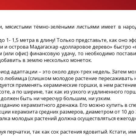
, мясистыми тёмно-зелёными листьями имеет в народ
 1- 1,5 метра в длину! Только представьте, как оно эф
и и острова Мадагаскар «долларовое дерево» быстро «
 (или офис) финансовую удачу, то необходимо постав
 добавить в землю несколько монеток.
д адаптации – это около двух-трех недель. Затем можн
го любимца (слишком молодое растение пересаживать на
уется применять керамические горшки, в нем растение 
те, а по ширине, так как из узкого и удлиненного горш
 должен быть ни чересчур большим, ни узким.
озданию керамзитного дренажа. Его можно купить в сп
кции керамзита средних размеров, диаметром от 10 до 2
евалка молодых растений должна осуществляться ежего
я перчатки, так как сок растения ядовитый. Кстати, и