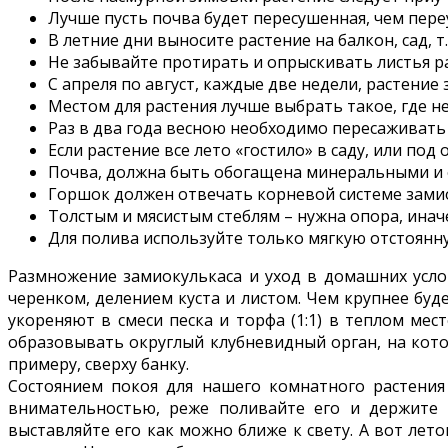
Лучше пусть почва будет пересушенная, чем пер
В летние дни выносите растение на балкон, сад, т
Не забывайте протирать и опрыскивать листья р
С апреля по август, каждые две недели, растение
Местом для растения лучше выбрать такое, где н
Раз в два года весною необходимо пересаживать 
Если растение все лето «гостило» в саду, или по
Почва, должна быть обогащена минеральными и о
Горшок должен отвечать корневой системе замио
Толстым и мясистым стеблям – нужна опора, инач
Для полива используйте только мягкую отстоянн
Размножение замиокулькаса и уход в домашних услов
черенком, делением куста и листом. Чем крупнее буд
укореняют в смеси песка и торфа (1:1) в теплом ме
образовывать округлый клубневидный орган, на кото
примеру, сверху банку.
Состоянием покоя для нашего комнатного растения 
внимательностью, реже поливайте его и держите 
выставляйте его как можно ближе к свету. А вот лет