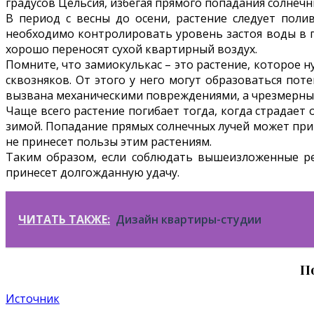
градусов Цельсия, избегая прямого попадания солнечн
В период с весны до осени, растение следует полив
необходимо контролировать уровень застоя воды в по
хорошо переносят сухой квартирный воздух.
Помните, что замиокулькас – это растение, которое н
сквозняков. От этого у него могут образоваться пот
вызвана механическими повреждениями, а чрезмерный
Чаще всего растение погибает тогда, когда страдает 
зимой. Попадание прямых солнечных лучей может приве
не принесет пользы этим растениям.
Таким образом, если соблюдать вышеизложенные ре
принесет долгожданную удачу.
ЧИТАТЬ ТАКЖЕ:
Дизайн квартиры-студии
П
Источник