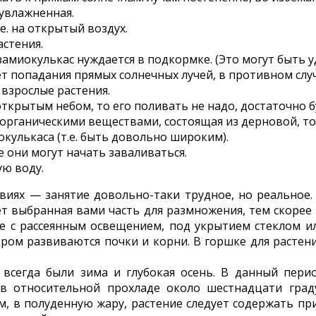
еувлажненная.
.е. на открытый воздух.
астения.
 замиокулькас нуждается в подкормке. (Это могут быть у
ет попадания прямых солнечных лучей, в противном случ
взрослые растения.
д открытым небом, то его поливать не надо, достаточно
рганическими веществами, состоящая из дерновой, тор
кулькаса (т.е. быть довольно широким).
е они могут начать заваливаться.
ую воду.
иях — занятие довольно-таки трудное, но реальное. 
ет выбранная вами часть для размножения, тем скорее
сте с рассеянным освещением, под укрытием стеклом и
ром развиваются почки и корни. В горшке для растени
всегда были зима и глубокая осень. В данный пери
в относительной прохладе около шестнадцати граду
ом, в полуденную жару, растение следует содержать пр