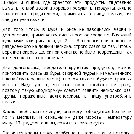
Шкафы и ящики, где хранятся эти продукты, тщательно
вымыть теплой водой и хорошо просушить. Продукты, сильно
зараженные вредителями, применять в пищу нельзя, их
следует уничтожать.
Для того чтобы в муке и рисе не заводились черви и
долгоносики, применяется очень простое средство. В каждый
куль муки или риса кладут 2 — 3 головки очищенного и
разделенного на дольки чеснока, строго следя за тем, чтобы
верхние покровы долек при очистке не были повреждены, так
как чеснок от этого загнивает.
Для долгоносика, вредителя крупяных продуктов, можно
приготовить смесь из буры, сахарной пудры и измельченного
пшена (взять равные части) и положить ее в буфете в разных
местах. Надо учесть, что насекомое погибнет не сразу,
поэтому такую «подкормку» следует ставить несколько раз.
Крупы, пораженные долгоносиком, в пищу употреблять
нельзя.
Клопы
необычайно живучи, они могут обходиться без пищи
по 18 месяцев. Не страшны им даже морозы. Температуру
минус 17 градусов они выдерживают около суток.
Гнездятся клопы всюду, особенно в щелях стен и потолка,