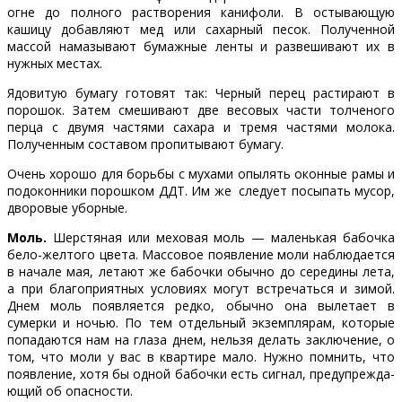
огне до полного растворения канифоли. В остывающую
кашицу добавляют мед или сахарный песок. Полученной
массой намазывают бумажные ленты и развешивают их в
нужных местах.
Ядовитую бумагу готовят так: Черный перец растирают в
порошок. Затем смешивают две весовых части толченого
перца с двумя частями сахара и тремя частями молока.
Полученным составом пропитывают бумагу.
Очень хорошо для борьбы с мухами опылять оконные рамы и
подоконники порошком ДДТ. Им же следует посыпать мусор,
дворовые уборные.
Моль.
Шерстяная или меховая моль — маленькая бабочка
бело-желтого цвета. Массовое появление моли наблюдается
в начале мая, летают же бабочки обычно до середины лета,
а при благоприятных условиях могут встречаться и зимой.
Днем моль появляется редко, обычно она вылетает в
сумерки и ночью. По тем отдельный экземплярам, которые
попадаются нам на глаза днем, нельзя делать заключение, о
том, что моли у вас в квартире мало. Нужно помнить, что
появление, хотя бы одной бабочки есть сигнал, предупрежда­
ющий об опасности.