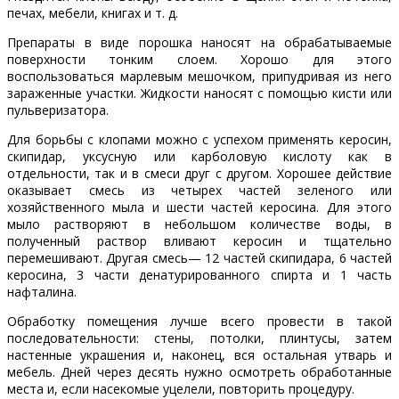
печах, мебели, книгах и т. д.
Препараты в виде порошка наносят на обрабатываемые
поверхности тонким слоем. Хорошо для этого
воспользоваться марлевым мешочком, припудривая из него
зараженные участки. Жидкости наносят с помощью кисти или
пульверизатора.
Для борьбы с клопами можно с успехом применять керосин,
скипидар, уксусную или карболовую кислоту как в
отдельности, так и в смеси друг с другом. Хорошее действие
оказывает смесь из четырех частей зеленого или
хозяйственного мыла и шести частей керосина. Для этого
мыло растворяют в небольшом количестве воды, в
полученный раствор вливают керосин и тщательно
перемешивают. Другая смесь— 12 частей скипидара, 6 частей
керосина, 3 части денатуриро­ванного спирта и 1 часть
нафталина.
Обработку помещения лучше всего провести в такой
последовательности: стены, потолки, плинтусы, затем
настенные украшения и, наконец, вся остальная утварь и
мебель. Дней через десять нужно осмотреть обработанные
места и, если насекомые уцелели, повторить процедуру.