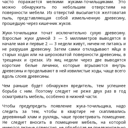
часто поражается мелкими жуками-точильщиками. Это
можно обнаружить по небольшим отверстиям на
поверхности мебели. Из отверстий высыпается желтоватая
пыль, представ­ляющая собой измельченную древесину,
прошедшую через кишечник жуков.
Жуки-точильщики точат исключительно сухую древесину.
Взрослые жуки длиной 3 — 5 миллиметров выводятся в
начале мая и первые 2 — 3 недели живут, ничем не питаясь и
не разрушая древесину. Затем самки откладывают яйца в
старых ходах или на шероховатой поверхности древесины, в
трещинах и срезах. Из яиц недели через две выводятся
короткие белые личинки, которые вгрызаются внутрь
древесины и проделывают в ней извилистые ходы, чаще всего
вдоль слоев древесины.
Чем раньше будет обнаружен вредитель, тем успешнее
борьба с ним. Поэтому следует не реже двух раз в год
осматривать мебель, особенно в нижней части.
Чтобы предупредить появление жука-точильщика, надо
следить за тем, чтобы в квартире не скапливались
деревянный хлам и рухлядь, чаше проветривать помещение.
Не следует вносить в помещение мебель, на которой
имеются летные отверстия, не обработав ее предварительно