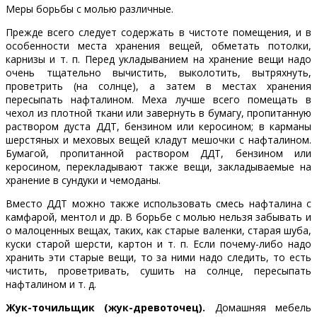
Меры борьбы с молью различные.
Прежде всего следует содержать в чистоте помещения, и в
особенности места хранения вещей, обметать потолки,
карнизы и т. п. Перед укладыванием на хранение вещи надо
очень тщательно вычистить, выколотить, вытряхнуть,
проветрить (на солнце), а затем в местах хранения
пересыпать нафталином. Меха лучше всего помещать в
чехол из плотной ткани или завернуть в бумагу, пропитанную
раствором дуста ДДТ, бензином или керосином; в карманы
шерстяных и меховых вещей кладут мешочки с нафталином.
Бумагой, пропитанной раствором ДДТ, бензином или
керосином, перекладывают также вещи, закладываемые на
хранение в сундуки и чемоданы.
Вместо ДДТ можно также использовать смесь нафталина с
камфарой, ментол и др. В борьбе с молью нельзя забывать и
о малоценных вещах, таких, как старые валенки, старая шуба,
куски старой шерсти, картон и т. п. Если почему-либо надо
хранить эти старые вещи, то за ними надо следить, то есть
чистить, проветривать, сушить на солнце, пересыпать
нафталином и т. д.
Жук-точильщик (жук-древоточец).
Домашняя мебель