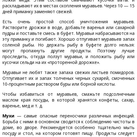
раскладывают их в местах скопления муравьев. Через 10 — 15
дней приманку заменяют свежей.
Есть очень простой способ уничтожения муравьев.
Растворите дрожжи в воде, добавьте варенья или сахарной
пудры и поставьте смесь в буфет. Муравьи набрасываются на
эту приманку и погибают. Хорошо отпугивает муравьев запах
соленой рыбы. Но держать рыбу в буфете долго нель­зя:
могут пропахнуть другие продукты. Поэтому лучше
проследить, откуда ползут муравьи, и положить рыбу или
кусоч­ки сельди на их «проторенной дорожке».
Муравьи не любят также запаха свежих листьев помидоров.
Отпугивает их и запах толченых черных сухарей, смоченных
10-процентным раствором буры или борной кислоты.
Чтобы избавиться от муравьев, смажьте подсолнечным
маслом края посуды, в которой хранятся конфеты, сахар,
варенье, мед и т. д.
Мухи
— самые опасные переносчики различных инфекций.
Борьба с ними в основном сводится к соблюдению чистоты в
доме, во дворе. Рекомендуется особенно тщательно мыть
посуду и стол, на котором готовят пищу. Продукты следует