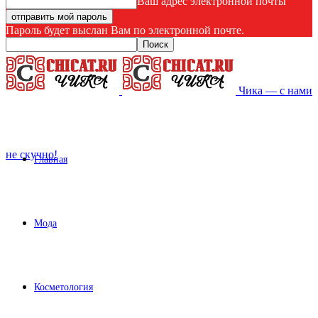
Ваш адрес электронной почты
Пароль будет выслан Вам по электронной почте.
Чика — с нами
не скучно!
Главная
Мода
Косметология