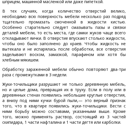
шприцем, машинной масленкой или даже пипеткой.
В тех случаях, когда количество отверстий велико,
необходимо всю поверхность мебели несколько раз подряд
тщательно промазать смоченной в жидкости кистью.
Особенно старательно следует смазывать пазы и связки
деталей мебели, то есть места, где самки жуков чаще всего
откладывают яички. В отверстие впускают столько жидкости,
чтобы оно было заполнено до краев. Чтобы жидкость не
вытекала и не испарялась после обработки, все отверстия
заделывают воском, замазкой, парафином или хотя бы
хлебным мякишем.
Обработку зараженной мебели обычно повторяют два-три
раза с промежутками в 3 недели.
Жуки-точильщики разрушают не только деревянную мебель,
но и целые дома, превращая их в труху. Если в полу или в
деревянных стенах появились небольшие круглые отверстия,
а внизу под ними кучки бурой пыли,— это верный признак
того, что в квартире появились жуки-точильщики. Вести с
ними борьбу можно составами, указанными выше. Кроме
того, можно применять раствор, состоящий из 3 частей
скипидара, 1 части нафталина и 1 части дегтя или карболки.