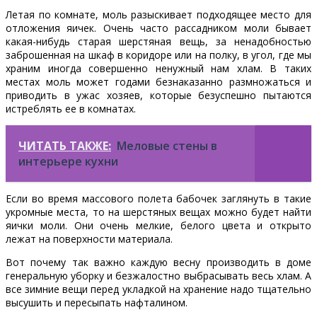
Летая по комнате, моль разыскивает подходящее место для
отложения яичек. Очень часто рассадником моли бывает
какая-нибудь старая шерстяная вещь, за ненадобностью
заброшенная на шкаф в коридоре или на полку, в угол, где мы
храним иногда совершенно ненужный нам хлам. В таких
местах моль может годами безнаказанно размножаться и
приводить в ужас хозяев, которые безуспешно пытаются
истреблять ее в комнатах.
ЧИТАТЬ ТАКЖЕ:
Меловые стены в
интерьере кухни
Если во время массового полета бабочек заглянуть в такие
укромные места, то на шерстяных вещах можно будет найти
яички моли. Они очень мелкие, белого цвета и открыто
лежат на поверхности материала.
Вот почему так важно каждую весну производить в доме
генеральную уборку и безжалостно выбрасывать весь хлам. А
все зимние вещи перед укладкой на хранение надо тщательно
высушить и пересыпать нафталином.