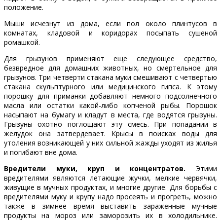
положение.
Мыши исчезнут из дома, если пол около плинтусов в
комнатах, кладовой и коридорах посыпать сушеной
ромашкой.
Для грызунов применяют еще следующее средство,
безвредное для домашних животных, но смертельное для
грызунов. Три четверти стакана муки смешивают с четвертью
стакана скульптурного или медицинского гипса. К этому
порошку для приманки добавляют немного подсолнечного
масла или остатки какой-либо копченой рыбы. Порошок
насыпают на бумагу и кладут в места, где водятся грызуны.
Грызуны охотно поглощают эту смесь. При попадании в
желудок она затвердевает. Крысы в поисках воды для
утоления возникающей у них сильной жажды уходят из жилья
и погибают вне дома.
Вредители муки, круп и концентратов.
Этими
вредителями являются летающие жучки, мелкие червячки,
живущие в мучных продуктах, и многие другие. Для борьбы с
вредителями муку и крупу надо просеять и прогреть, можно
также в зимнее время выставить зараженные мучные
продукты на мороз или заморозить их в холодильнике.