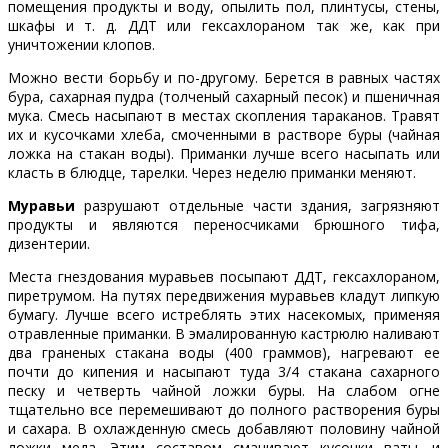
помещения продукты и воду, опылить пол, плинтусы, стены,
шкафы и т. д. ДДТ или гексахлораном так же, как при
уничтожении клопов.
Можно вести борьбу и по-другому. Берется в равных частях
бура, сахарная пудра (толченый сахарный песок) и пшеничная
мука. Смесь насыпают в местах скопления тараканов. Травят
их и кусочками хлеба, смоченными в растворе буры (чайная
ложка на стакан воды). Приманки лучше всего насыпать или
класть в блюдце, тарелки. Через неделю приманки меняют.
Муравьи
разрушают отдельные части здания, загрязняют
продукты и являются переносчиками брюшного тифа,
дизентерии.
Места гнездования муравьев посыпают ДДТ, гексахлораном,
пиретрумом. На путях передвижения муравьев кладут липкую
бумагу. Лучше всего истреблять этих насекомых, применяя
отравленные приманки. В эмалированную кастрю­лю наливают
два граненых стакана воды (400 граммов), нагревают ее
почти до кипения и насыпают туда 3/4 стакана сахарного
песку и четверть чайной ложки буры. На слабом огне
тщательно все перемешивают до полного растворения буры
и сахара. В охлажденную смесь добавляют половину чайной
ложки меда. Этим составом смачивают кусочки ваты. и