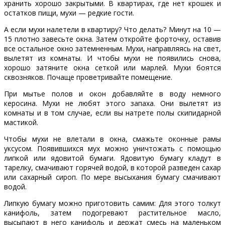
хранить хорошо закрытыми. В квартирах, где нет крошек и
остатков пищи, мухи — редкие гости.
А если мухи налетели в квартиру? Что делать? Минут на 10 —
15 плотно завесьте окна. Затем откройте форточку, оставив
все остальное окно затемненным. Мухи, направляясь на свет,
вылетят из комнаты. И чтобы мухи не появились снова,
хорошо затяните окна сеткой или марлей. Мухи боятся
сквозняков. Почаще проветривайте помещение.
При мытье полов и окон добавляйте в воду немного
керосина. Мухи не любят этого запаха. Они вылетят из
комнаты и в том случае, если вы натрете полы скипидарной
мастикой.
Чтобы мухи не влетали в окна, смажьте оконные рамы
уксусом. Появившихся мух можно уничтожать с помощью
липкой или ядовитой бумаги. Ядовитую бумагу кладут в
тарелку, смачивают горячей водой, в которой разведен сахар
или сахарный сироп. По мере высыхания бумагу смачивают
водой.
Липкую бумагу можно приготовить самим: Для этого толкут
канифоль, затем подогревают растительное масло,
высыпают в него канифоль и держат смесь на маленьком