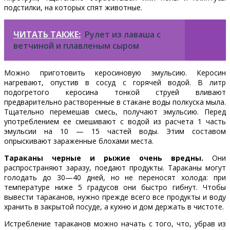
подстилки, на которых спят животные.
ЧИТАТЬ ТАКЖЕ:
Рулет из лаваша с
ветчиной и плавленым сыром
Можно приготовить керосиновую эмульсию. Керосин
нагревают, опустив в сосуд с горячей водой. В литр
подогретого керосина тонкой струей вливают
предварительно растворенные в стакане воды пол­куска мыла.
Тщательно перемешав смесь, получают эмульсию. Перед
употреблением ее смешивают с водой из расчета 1 часть
эмульсии на 10 — 15 частей воды. Этим составом
опрыскивают зараженные блохами места.
Тараканы черные и рыжие очень вредны.
Они
распространяют заразу, поедают продукты. Тараканы могут
голодать до 30—40 дней, но не переносят холода: при
темпера­туре ниже 5 градусов они быстро гибнут. Чтобы
вывести тараканов, нужно прежде всего все продукты и воду
хранить в закрытой посуде, а кухню и дом держать в чистоте.
Истребление тараканов можно начать с того, что, убрав из