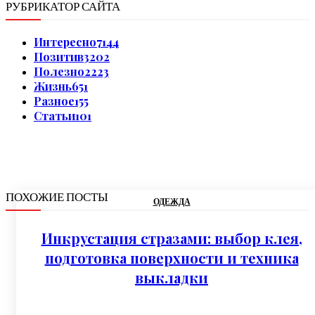
РУБРИКАТОР САЙТА
Интересно
7144
Позитив
3202
Полезно
2223
Жизнь
651
Разное
155
Статьи
101
ПОХОЖИЕ ПОСТЫ
ОДЕЖДА
Инкрустация стразами: выбор клея,
подготовка поверхности и техника
выкладки