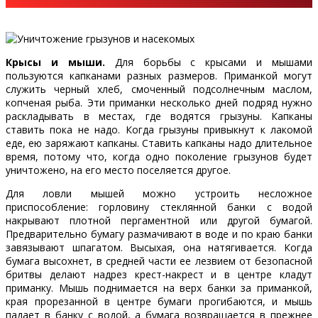
Крысы и мыши.
Для борьбы с крысами и мышами
пользуются капканами разных размеров. Приманкой могут
служить черный хлеб, смоченный подсолнечным маслом,
копченая рыба. Эти приманки несколько дней подряд нужно
раскладывать в местах, где водятся грызуны. Капканы
ставить пока не надо. Когда грызуны привыкнут к лакомой
еде, ею заряжают капканы. Ставить капканы надо длительное
время, потому что, когда одно поколение грызунов будет
уничтожено, на его место поселяется другое.
Для ловли мышей можно устроить несложное
приспособление: горловину стеклянной банки с водой
накрывают плотной пергаментной или другой бумагой.
Предварительно бумагу размачивают в воде и по краю банки
завязывают шпагатом. Высыхая, она натягивается. Когда
бумага высохнет, в средней части ее лезвием от безопасной
бритвы делают надрез крест-накрест и в центре кладут
приманку. Мышь поднимается на верх банки за приманкой,
края прорезанной в центре бумаги прогибаются, и мышь
падает в банку с водой, а бумага возвращается в прежнее