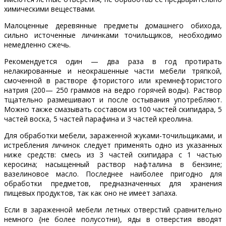
химическими веществами.
Малоценные деревянные предметы домашнего обихода,
сильно источенные личинками точильщиков, необходимо
немедленно сжечь.
Рекомендуется один — два раза в год протирать
нелакированные и неокрашенные части мебели тряпкой,
смоченной в растворе фтористого или кремнефтористого
натрия (200— 250 граммов на ведро горячей воды). Раствор
тщательно размешивают и после остывания употребляют.
Можно также смазывать составом из 100 частей скипидара, 5
частей воска, 5 частей парафина и 3 частей креолина.
Для обработки мебели, зараженной жуками-точильщиками, и
истребления личинок следует применять одно из указанных
ниже средств: смесь из 3 частей скипидара с 1 частью
керосина; насыщенный раствор нафталина в бензине;
вазелиновое масло. Последнее наиболее пригодно для
обработки предметов, предназначенных для хранения
пищевых продуктов, так как оно не имеет запаха.
Если в зараженной мебели летных отверстий сравнительно
немного {не более полусотни), яды в отверстия вводят