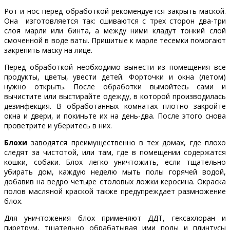
Рот и нос перед обработкой рекомендуется закрыть маской.
Она изготовляется так: сшиваются с трех сторон два-три
слоя марли или бинта, а между ними кладут тонкий слой
смоченной в воде ваты. Пришитые к марле тесемки помогают
закрепить маску на лице.
Перед обработкой необходимо вынести из помещения все
продукты, цветы, увести детей. Форточки и окна (летом)
нужно открыть. После обработки вымойтесь сами и
вычистите или выстирайте одежду, в которой производилась
дезинфекция. В обработанных комнатах плотно закройте
окна и двери, и покиньте их на день-два. После этого снова
проветрите и уберитесь в них.
Блохи
заводятся преимущественно в тех домах, где плохо
следят за чистотой, или там, где в помещении содержатся
кошки, собаки. Блох легко уничтожить, если тщательно
убирать дом, каждую неделю мыть полы горячей водой,
добавив на ведро четыре столовых ложки керосина. Окраска
полов масляной краской также предупреждает размножение
блох.
Для уничтожения блох применяют ДДТ, гексахлоран и
пиретрум, тщательно обрабатывая ими полы и плинтусы